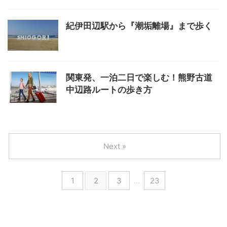
紀伊田辺駅から『潮垢離場』まで歩く
関東発、一泊二日で楽しむ！熊野古道
中辺路ルートの歩き方
Next »
1
2
3
…
23