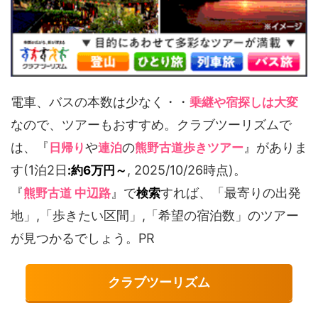
電車、バスの本数は少なく・・
乗継や宿探しは大変
なので、ツアーもおすすめ。クラブツーリズムで
は、『
や
の
』がありま
日帰り
連泊
熊野古道歩きツアー
す(1泊2日
, 2025/10/26時点)。
:約6万円～
『
』で
すれば、「最寄りの出発
熊野古道 中辺路
検索
地」,「歩きたい区間」,「希望の宿泊数」のツアー
が見つかるでしょう。PR
クラブツーリズム