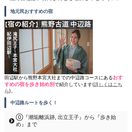
地元民おすすめの宿
田辺駅から熊野本宮大社までの中辺路コースにある
おす
すめの宿を歩き始め別
で紹介しています(
詳しくはこち
ら
)。
中辺路ルートを歩く！
⓪『潮垢離浜跡, 出立王子』から『歩き始
め』まで