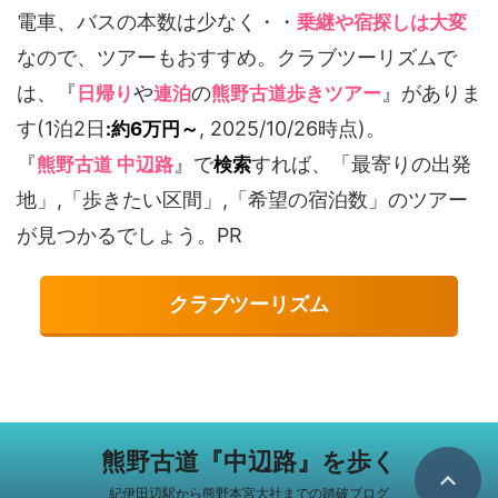
電車、バスの本数は少なく・・
乗継や宿探しは大変
なので、ツアーもおすすめ。クラブツーリズムで
は、『
や
の
』がありま
日帰り
連泊
熊野古道歩きツアー
す(1泊2日
, 2025/10/26時点)。
:約6万円～
『
』で
すれば、「最寄りの出発
熊野古道 中辺路
検索
地」,「歩きたい区間」,「希望の宿泊数」のツアー
が見つかるでしょう。PR
クラブツーリズム
熊野古道『中辺路』を歩く
紀伊田辺駅から熊野本宮大社までの踏破ブログ