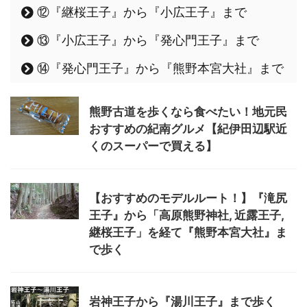
⑫『継桜王子』から『小広王子』まで
⑬『小広王子』から『発心門王子』まで
⑭『発心門王子』から『熊野本宮大社』まで
熊野古道を歩くなら食べたい！地元民
おすすめの紀南グルメ【紀伊田辺駅近
くのスーパーで買える】
【おすすめのモデルルート！】『滝尻
王子』から「高原熊野神社, 近露王子,
継桜王子」を経て『熊野本宮大社』ま
で歩く
岩神王子から『湯川王子』まで歩く