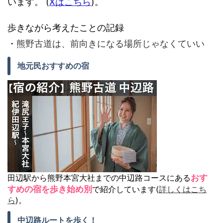
います。 (
Xはこちら
)。
歩きながら考えたことの記録
・
熊野古道は、前向きになる場所じゃなくていい
地元民おすすめの宿
田辺駅から熊野本宮大社までの中辺路コースにある
おす
すめの宿を歩き始め別
で紹介しています(
詳しくはこち
ら
)。
中辺路ルートを歩く！