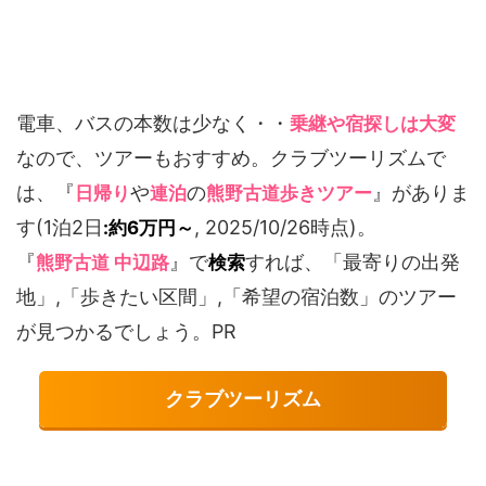
電車、バスの本数は少なく・・
乗継や宿探しは大変
なので、ツアーもおすすめ。クラブツーリズムで
は、『
や
の
』がありま
日帰り
連泊
熊野古道歩きツアー
す(1泊2日
, 2025/10/26時点)。
:約6万円～
『
』で
すれば、「最寄りの出発
熊野古道 中辺路
検索
地」,「歩きたい区間」,「希望の宿泊数」のツアー
が見つかるでしょう。PR
クラブツーリズム