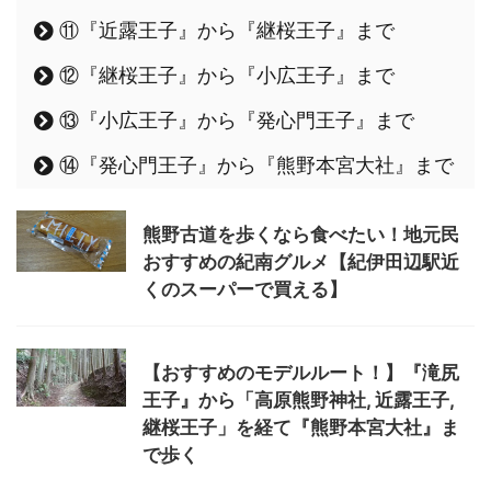
⑪『近露王子』から『継桜王子』まで
⑫『継桜王子』から『小広王子』まで
⑬『小広王子』から『発心門王子』まで
⑭『発心門王子』から『熊野本宮大社』まで
熊野古道を歩くなら食べたい！地元民
おすすめの紀南グルメ【紀伊田辺駅近
くのスーパーで買える】
【おすすめのモデルルート！】『滝尻
王子』から「高原熊野神社, 近露王子,
継桜王子」を経て『熊野本宮大社』ま
で歩く