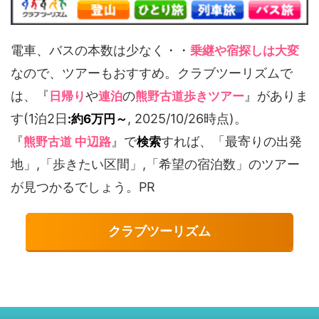
電車、バスの本数は少なく・・
乗継や宿探しは大変
なので、ツアーもおすすめ。クラブツーリズムで
は、『
や
の
』がありま
日帰り
連泊
熊野古道歩きツアー
す(1泊2日
, 2025/10/26時点)。
:約6万円～
『
』で
すれば、「最寄りの出発
熊野古道 中辺路
検索
地」,「歩きたい区間」,「希望の宿泊数」のツアー
が見つかるでしょう。PR
クラブツーリズム