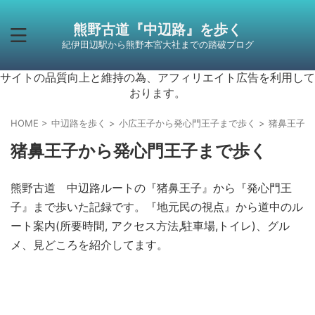
熊野古道『中辺路』を歩く
紀伊田辺駅から熊野本宮大社までの踏破ブログ
サイトの品質向上と維持の為、アフィリエイト広告を利用して
おります。
HOME
>
中辺路を歩く
>
小広王子から発心門王子まで歩く
>
猪鼻王子か
猪鼻王子から発心門王子まで歩く
熊野古道 中辺路ルートの『猪鼻王子』から『発心門王
子』まで歩いた記録です。『地元民の視点』から道中のル
ート案内(所要時間, アクセス方法,駐車場,トイレ)、グル
メ、見どころを紹介してます。