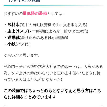
おすすめの
最低限の装備
としては、
・
飲料水
(道中の自動販売機で手に入る事は入る)
・
虫よけスプレー
(時期によるが、蚊やダニ対策)
・
運動靴
(滑り止めのある靴が理想的)
・
小銭
(バス代)
ぐらいだと思います。
発心門王子から熊野本宮大社までのルートは、人家がある
為、クマよけの鈴はいらないと思います(歩いたときに持
っている人はほとんどいなかった)
この装備ではちょっと心もとないなぁと思う方はこち
らに詳細をまとめています↓