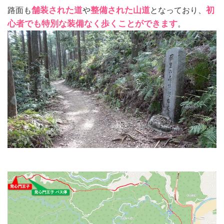
路面も
舗装された道
や
整備された山道
となっており、
初
心者でも特別な装備なく歩くことができます
。