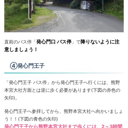
直前のバス停「
発心門口 バス停
」で
降りないように注
意しましょう！
④発心門王子
「発心門王子 バス停」から発心門王子へ行くには、熊野
本宮大社方面とは逆に歩く必要があります(下図の赤色の
矢印)。
発心門王子へ参拝してから、熊野本宮大社へ向かいましょ
う！！(下図の青色の矢印)
発心門王子から熊野本宮大社まで歩くには、2～3時間