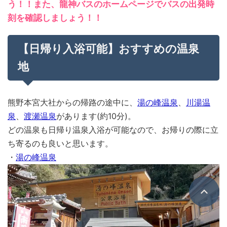
う！！また、龍神バスのホームページでバスの出発時
刻を確認しましょう！！
【日帰り入浴可能】おすすめの温泉
地
熊野本宮大社からの帰路の途中に、
湯の峰温泉
、
川湯温
泉
、
渡瀬温泉
があります(約10分)。
どの温泉も日帰り温泉入浴が可能なので、お帰りの際に立
ち寄るのも良いと思います。
・
湯の峰温泉