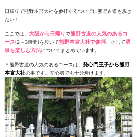
日帰りで熊野本宮大社を参拝するついでに熊野古道も歩き
たい！
ここでは、
大阪から日帰り
で
熊野古道の人気のあるコ
ース
(2～3時間)を歩いて
熊野本宮大社で参拝
。そして
温
泉を楽しむ方法
についてまとめています。
＊熊野古道の人気のあるコースは、
発心門王子から熊野
本宮大社
の事です。初心者でも十分歩けます。