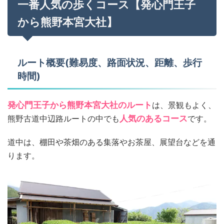
一番人気の歩くコース【発心門王子
から熊野本宮大社】
ルート概要(難易度、路面状況、距離、歩行
時間)
発心門王子から熊野本宮大社のルート
は、景観もよく、
熊野古道中辺路ルートの中でも
人気のあるコース
です。
道中は、棚田や茶畑のある集落やお茶屋、展望台などを通
ります。