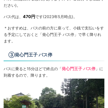
ださい)。
バス代は、
470円
です(2023年5月時点)。
＊おすすめは、バスの前の方に座って、小銭で支払いをす
る予定にしておくと「発心門王子 バス停」で早く降りれ
ます。
③発心門王子 バス停
バスに乗ると15分ほどで終点の「
発心門王子 バス停
」に
到着するので、降ります。