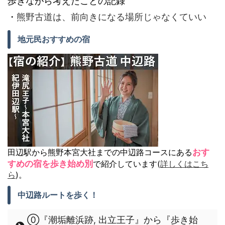
歩きながら考えたことの記録
・
熊野古道は、前向きになる場所じゃなくていい
地元民おすすめの宿
田辺駅から熊野本宮大社までの中辺路コースにある
おす
すめの宿を歩き始め別
で紹介しています(
詳しくはこち
ら
)。
中辺路ルートを歩く！
⓪『潮垢離浜跡, 出立王子』から『歩き始