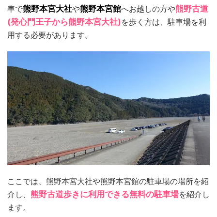
車で
熊野本宮大社
や
熊野本宮館
へお越しの方や
熊野古道
(発心門王子から熊野本宮大社)
を歩く方は、駐車場を利
用する必要があります。
ここでは、熊野本宮大社や熊野本宮館の駐車場の場所を紹
介し、
熊野古道歩きに利用できる無料の駐車場
を紹介し
ます。