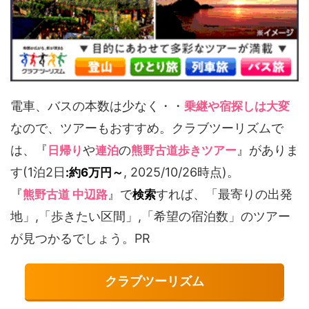
電車、バスの本数は少なく・・
乗継や宿探しは大変
なので、ツアーもおすすめ。クラブツーリズムで
は、『
や
の
』がありま
日帰り
連泊
熊野古道歩きツアー
す(1泊2日
, 2025/10/26時点)。
:約6万円～
『
』で
すれば、「最寄りの出発
熊野古道 中辺路
検索
地」,「歩きたい区間」,「希望の宿泊数」のツアー
が見つかるでしょう。PR
クラブツーリズム