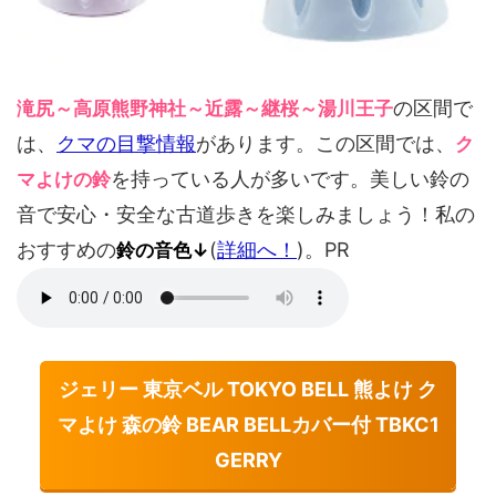
の区間で
滝尻～高原熊野神社～近露～継桜～湯川王子
は、
クマの目撃情報
があります。この区間では、
ク
を持っている人が多いです。美しい鈴の
マよけの鈴
音で安心・安全な古道歩きを楽しみましょう！私の
おすすめの
(
詳細へ！
)。PR
鈴の音色↓
ジェリー 東京ベル TOKYO BELL 熊よけ ク
マよけ 森の鈴 BEAR BELLカバー付 TBKC1
GERRY