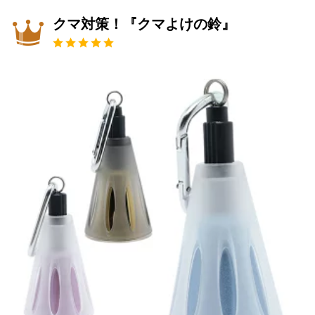
クマ対策！『クマよけの鈴』