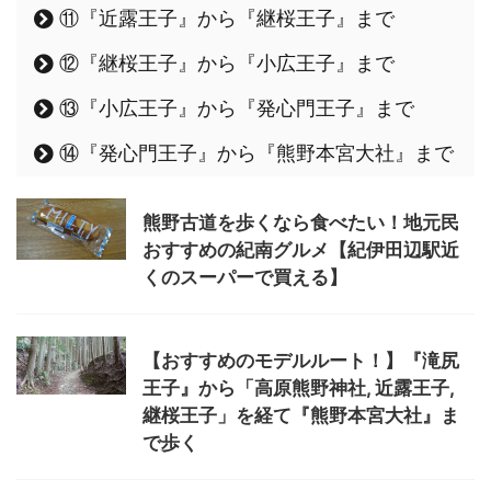
⑪『近露王子』から『継桜王子』まで
⑫『継桜王子』から『小広王子』まで
⑬『小広王子』から『発心門王子』まで
⑭『発心門王子』から『熊野本宮大社』まで
熊野古道を歩くなら食べたい！地元民
おすすめの紀南グルメ【紀伊田辺駅近
くのスーパーで買える】
【おすすめのモデルルート！】『滝尻
王子』から「高原熊野神社, 近露王子,
継桜王子」を経て『熊野本宮大社』ま
で歩く