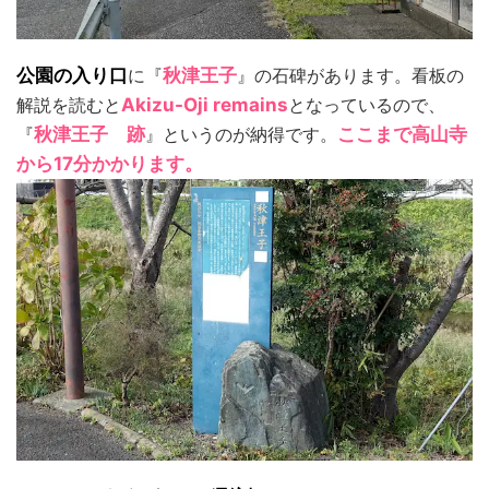
公園の入り口
に『
秋津王子
』の石碑があります。看板の
解説を読むと
Akizu-Oji remains
となっているので、
『
秋津王子 跡
』というのが納得です。
ここまで高山寺
から17分かかります。