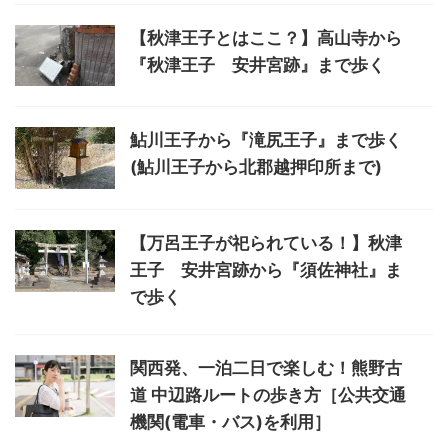
【秋津王子とはここ？】高山寺から
『秋津王子 安井宮跡』まで歩く
鮎川王子から『滝尻王子』まで歩く
(鮎川王子から北郡越押印所まで)
【万呂王子が祀られている！】秋津
王子 安井宮跡から『須佐神社』ま
で歩く
関西発、一泊二日で楽しむ！熊野古
道 中辺路ルートの歩き方［公共交通
機関(電車・バス)を利用］