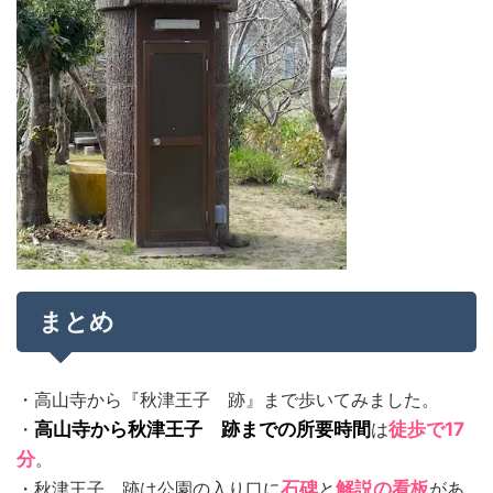
まとめ
・高山寺から『秋津王子 跡』まで歩いてみました。
・
高山寺から秋津王子 跡までの所要時間
は
徒歩で17
分
。
・秋津王子 跡は公園の入り口に
石碑
と
解説の看板
があ