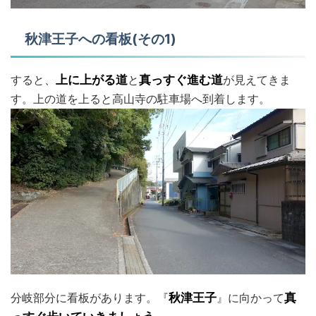
秋津王子への看板(その1)
すると、
上に上がる道
と
真っすぐ進む道
が見えてきま
す。上の道を上ると高山寺の駐車場へ到着します。
分岐部分に看板があります。『
秋津王子
』に向かって
真