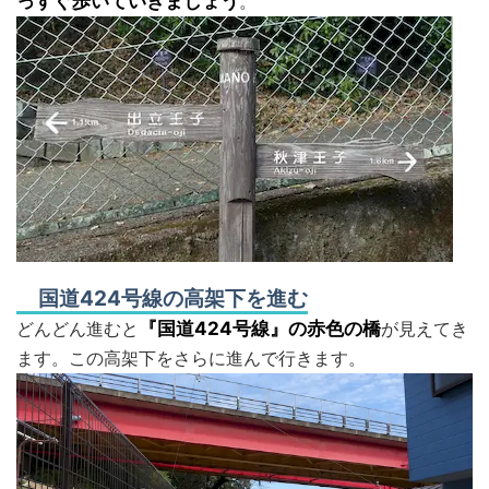
っすぐ歩いていきましょう
。
国道424号線の高架下を進む
どんどん進むと
『国道424号線』の赤色の橋
が見えてき
ます。この高架下をさらに進んで行きます。