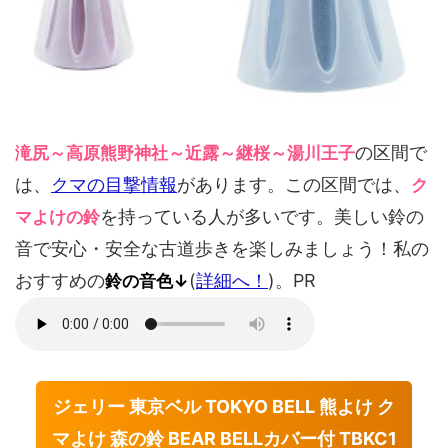
の区間で
滝尻～高原熊野神社～近露～継桜～湯川王子
は、
クマの目撃情報
があります。この区間では、
ク
を持っている人が多いです。美しい鈴の
マよけの鈴
音で安心・安全な古道歩きを楽しみましょう！私の
おすすめの
(
詳細へ！
)。PR
鈴の音色↓
ジェリー 東京ベル TOKYO BELL 熊よけ ク
マよけ 森の鈴 BEAR BELLカバー付 TBKC1