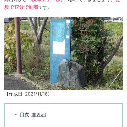
歩で17分で到着
です。
【作成日: 2021/11/16】
目次
[
非表示
]