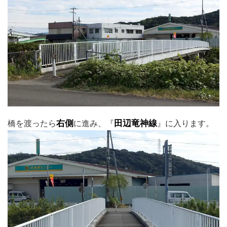
橋を渡ったら
右側
に進み、『
田辺竜神線
』に入ります。