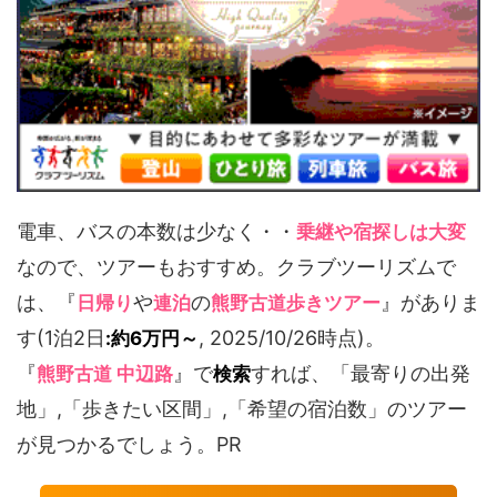
電車、バスの本数は少なく・・
乗継や宿探しは大変
なので、ツアーもおすすめ。クラブツーリズムで
は、『
や
の
』がありま
日帰り
連泊
熊野古道歩きツアー
す(1泊2日
, 2025/10/26時点)。
:約6万円～
『
』で
すれば、「最寄りの出発
熊野古道 中辺路
検索
地」,「歩きたい区間」,「希望の宿泊数」のツアー
が見つかるでしょう。PR