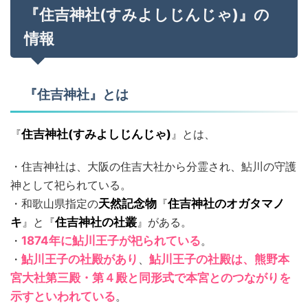
『住吉神社(すみよしじんじゃ)』の
情報
『住吉神社』とは
『
住吉神社(すみよしじんじゃ)
』とは、
・住吉神社は、大阪の住吉大社から分霊され、鮎川の守護
神として祀られている。
・和歌山県指定の
天然記念物
『
住吉神社のオガタマノ
キ
』と『
住吉神社の社叢
』がある。
・
1874年に鮎川王子が祀られている
。
・
鮎川王子の社殿があり
、
鮎川王子の社殿は、熊野本
宮大社第三殿・第４殿と同形式で本宮とのつながりを
示すといわれている
。