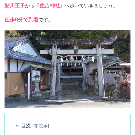
鮎川王子
から『
住吉神社
』へ歩いていきましょう。
徒歩9分で到着
です。
目次
[
非表示
]