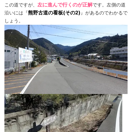
この道ですが、
左に進んで行くのが正解
です。左側の道
沿いには『
熊野古道の看板(その2)
』があるのでわかるで
しょう。