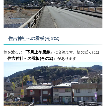
住吉神社への看板(その2)
橋を渡ると『
下川上牟婁線
』に合流です。橋の近くには
『
住吉神社への看板(その2)
』があります。