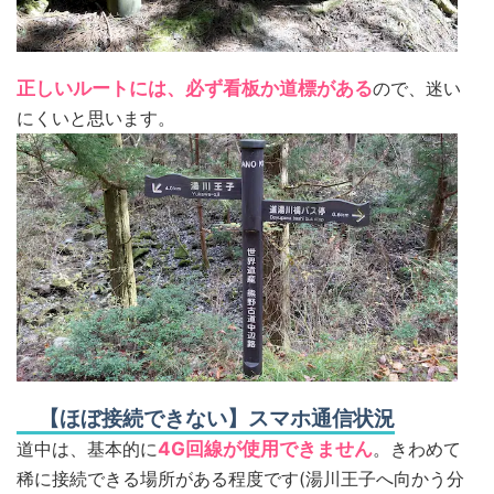
正しいルートには、必ず看板か道標がある
ので、迷い
にくいと思います。
【ほぼ接続できない】スマホ通信状況
道中は、基本的に
4G回線が使用できません
。きわめて
稀に接続できる場所がある程度です(湯川王子へ向かう分