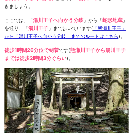
きましょう。
ここでは、「
湯川王子へ向かう分岐
」から「
蛇形地蔵
」
を通り、「
湯川王子
」まで歩いています(
「熊瀬川王子」
から「湯川王子へ向かう分岐」までのルートはこちら
)。
徒歩1時間26分位で到着
です(
熊瀬川王子から湯川王子
までは徒歩2時間3分ぐらい
)。