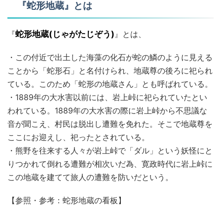
『蛇形地蔵』とは
『
蛇形地蔵(じゃがたじぞう)
』とは、
・この付近で出土した海藻の化石が蛇の鱗のように見える
ことから「蛇形石」と名付けられ、地蔵尊の後ろに祀られ
ている。このため「蛇形の地蔵さん」とも呼ばれている。
・1889年の大水害以前には、岩上峠に祀られていたとい
われている。1889年の大水害の際に岩上峠から不思議な
音が聞こえ、村民は脱出し遭難を免れた。そこで地蔵尊を
ここにお迎えし、祀ったとされている。
・熊野を往来する人々が岩上峠で「ダル」という妖怪にと
りつかれて倒れる遭難が相次いだ為、寛政時代に岩上峠に
この地蔵を建てて旅人の遭難を防いだという。
【参照・参考：蛇形地蔵の看板】