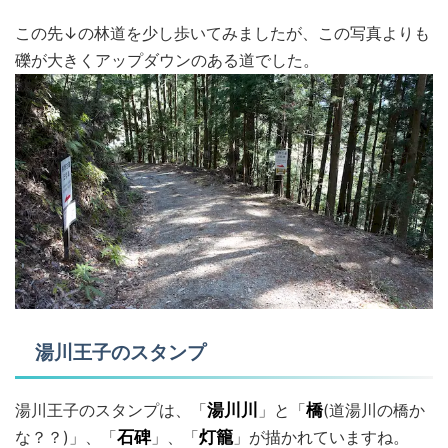
この先↓の林道を少し歩いてみましたが、この写真よりも
礫が大きくアップダウンのある道でした。
湯川王子のスタンプ
湯川王子のスタンプは、「
湯川川
」と「
橋
(道湯川の橋か
な？？)」、「
石碑
」、「
灯籠
」が描かれていますね。