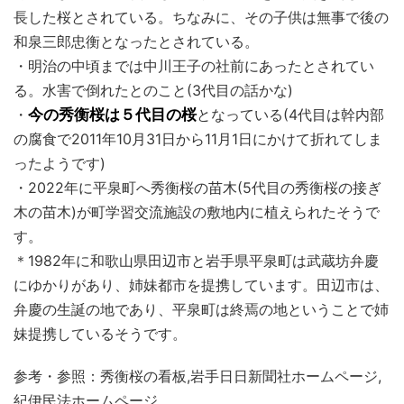
長した桜とされている。ちなみに、その子供は無事で後の
和泉三郎忠衡となったとされている。
・明治の中頃までは中川王子の社前にあったとされてい
る。水害で倒れたとのこと(3代目の話かな)
・
今の秀衡桜は５代目の桜
となっている(4代目は幹内部
の腐食で2011年10月31日から11月1日にかけて折れてしま
ったようです)
・2022年に平泉町へ秀衡桜の苗木(5代目の秀衡桜の接ぎ
木の苗木)が町学習交流施設の敷地内に植えられたそうで
す。
＊1982年に和歌山県田辺市と岩手県平泉町は武蔵坊弁慶
にゆかりがあり、姉妹都市を提携しています。田辺市は、
弁慶の生誕の地であり、平泉町は終焉の地ということで姉
妹提携しているそうです。
参考・参照：秀衡桜の看板,岩手日日新聞社ホームページ,
紀伊民法ホームページ