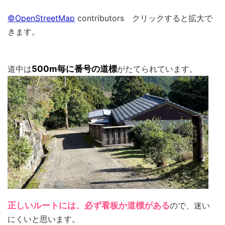
©OpenStreetMap
contributors クリックすると拡大で
きます。
道中は
500m毎に番号の道標
がたてられています。
正しいルートには、必ず看板か道標がある
ので、迷い
にくいと思います。