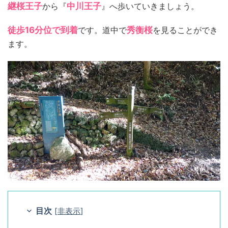
継桜王子
から『
中川王子
』へ歩いていきましょう。
徒歩16分位で到着
です。道中で
秀衡桜
を見ることができ
ます。
目次
[
非表示
]