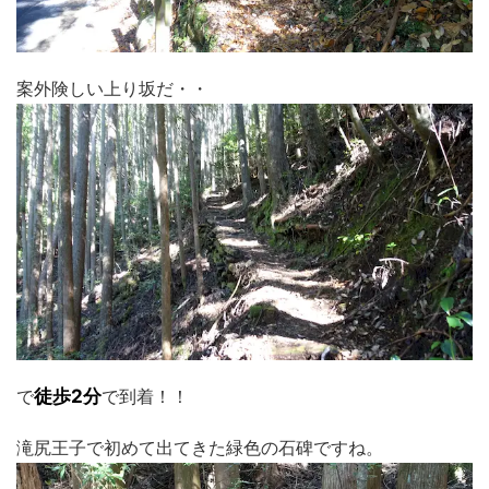
案外険しい上り坂だ・・
で
徒歩2分
で到着！！
滝尻王子で初めて出てきた緑色の石碑ですね。