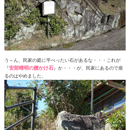
う～ん、民家の庭に平べったい石があるな・・・これが
『
安部晴明の腰かけ石
』か・・・が、民家にあるので座
るのはやめました。