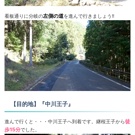
看板通りに分岐の
左側の道
を進んで行きましょう!!
【目的地】『中川王子』
進んで行くと・・・中川王子へ到着です。継桜王子から
徒
歩15分
でした。