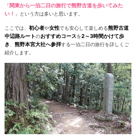
「
関東から一泊二日の旅行で熊野古道を歩いてみた
い！
」という方は多いと思います。
ここでは、
初心者
や
女性
でも安心して楽しめる
熊野古道
中辺路ルート
の
おすすめコース
を
2～3時間かけて歩
き
、
熊野本宮大社へ参拝
する一泊二日の旅行を詳しくご
紹介します。