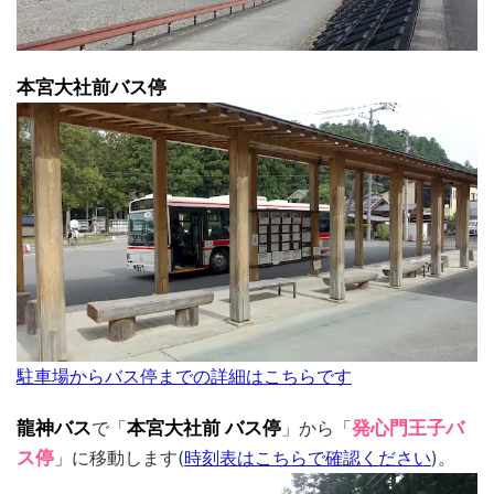
本宮大社前バス停
駐車場からバス停までの詳細はこちらです
龍神バス
で「
本宮大社前 バス停
」から「
発心門王子バ
ス停
」に移動します(
時刻表はこちらで確認ください
)。