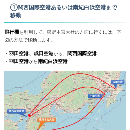
①関西国際空港あるいは南紀白浜空港まで
移動
飛行機
を利用して、熊野本宮大社の方面に行くには、下
図の方法で移動します。
・
羽田空港、成田空港
から、
関西国際空港
・
羽田空港
から
南紀白浜空港