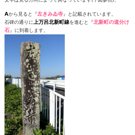
A
から見ると『
左きみゐ寺
』と記載されています。
石碑の通りに
上万呂北新町線
を進むと『
北新町の道分け
石
』に到着します。