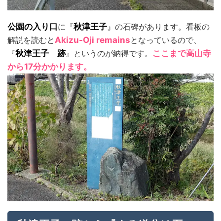
公園の入り口
に『
秋津王子
』の石碑があります。看板の
解説を読むと
Akizu-Oji remains
となっているので、
『
秋津王子 跡
』というのが納得です。
ここまで高山寺
から17分かかります。