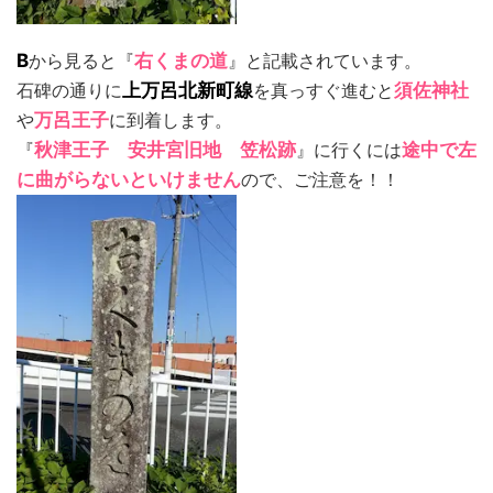
B
から見ると『
右くまの道
』と記載されています。
石碑の通りに
上万呂北新町線
を真っすぐ進むと
須佐神社
や
万呂王子
に到着します。
『
秋津王子 安井宮旧地 笠松跡
』に行くには
途中で左
に曲がらないといけません
ので、ご注意を！！