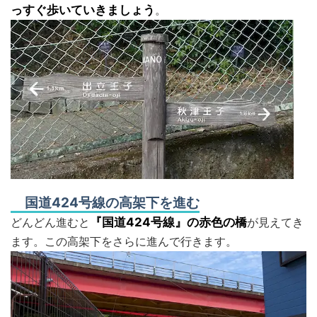
っすぐ歩いていきましょう
。
国道424号線の高架下を進む
どんどん進むと
『国道424号線』の赤色の橋
が見えてき
ます。この高架下をさらに進んで行きます。