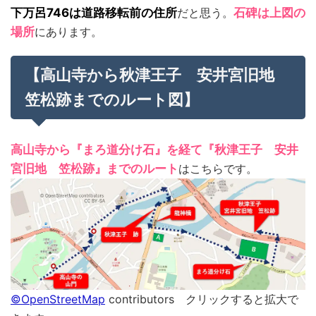
下万呂746は道路移転前の住所
だと思う。
石碑は上図の
場所
にあります。
【高山寺から秋津王子 安井宮旧地
笠松跡までのルート図】
高山寺から『まろ道分け石』を経て『秋津王子 安井
宮旧地 笠松跡』までのルート
はこちらです。
©OpenStreetMap
contributors クリックすると拡大で