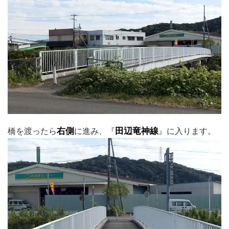
橋を渡ったら
右側
に進み、『
田辺竜神線
』に入ります。