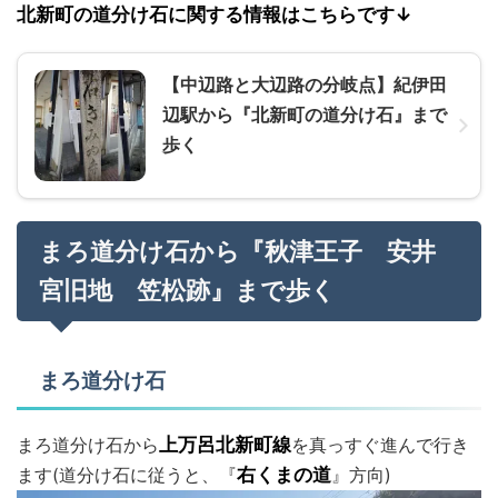
北新町の道分け石に関する情報はこちらです↓
【中辺路と大辺路の分岐点】紀伊田
辺駅から『北新町の道分け石』まで
歩く
まろ道分け石から『秋津王子 安井
宮旧地 笠松跡』まで歩く
まろ道分け石
まろ道分け石から
上万呂北新町線
を真っすぐ進んで行き
ます(道分け石に従うと、『
右くまの道
』方向)