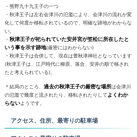
・熊野九十九王子の一つ
・秋津王子は左右会津川の氾濫により、会津川の流れが変
化して何度か移転されているので、明確な跡地がわからな
い。
・
秋津王子が祀られていた安井宮が笠松に所在したと
いう事を示す跡地
(厳密にはわからない)
・秋津王子は合併して、現在は豊秋津神社となっています
(秋津王子は、江戸時代に柳原、落合、安井の順で移され
たと考えられている)。
＊結局のところ、
過去の秋津王子の厳密な場所
は会津川
の氾濫で幾度と流されたり、移転されたりして
よくわか
らない
ようです。
アクセス、住所、最寄りの駐車場