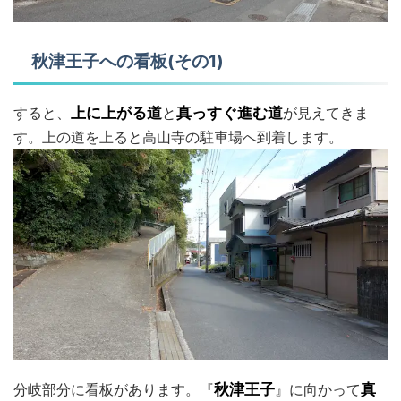
秋津王子への看板(その1)
すると、
上に上がる道
と
真っすぐ進む道
が見えてきま
す。上の道を上ると高山寺の駐車場へ到着します。
分岐部分に看板があります。『
秋津王子
』に向かって
真