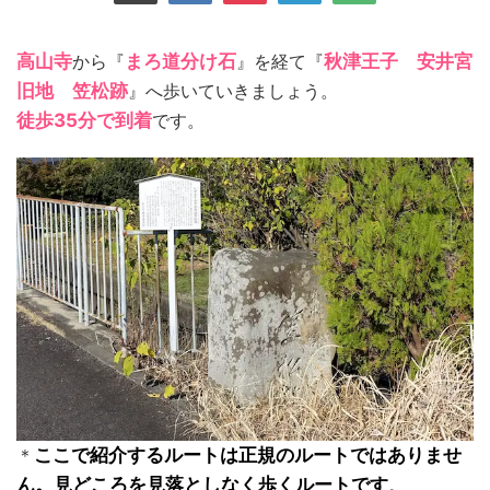
高山寺
から『
まろ道分け石
』を経て『
秋津王子 安井宮
旧地 笠松跡
』へ歩いていきましょう。
徒歩35分で到着
です。
＊
ここで紹介するルートは正規のルートではありませ
ん。見どころを見落としなく歩くルートです
。