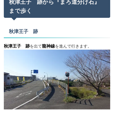
秋津王子 跡から『まろ道分け石』
まで歩く
秋津王子 跡
秋津王子 跡
を出て
龍神線
を進んで行きます。