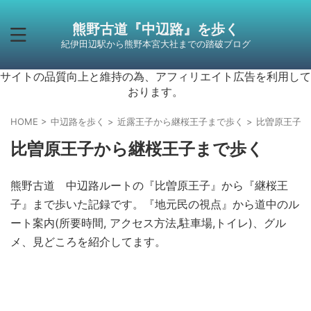
熊野古道『中辺路』を歩く
紀伊田辺駅から熊野本宮大社までの踏破ブログ
サイトの品質向上と維持の為、アフィリエイト広告を利用して
おります。
HOME
>
中辺路を歩く
>
近露王子から継桜王子まで歩く
>
比曽原王子か
比曽原王子から継桜王子まで歩く
熊野古道 中辺路ルートの『比曽原王子』から『継桜王
子』まで歩いた記録です。『地元民の視点』から道中のル
ート案内(所要時間, アクセス方法,駐車場,トイレ)、グル
メ、見どころを紹介してます。