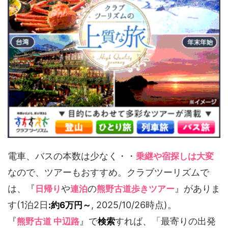
電車、バスの本数は少なく・・
乗継や宿探しは大変
なので、ツアーもおすすめ。クラブツーリズムで
は、『
や
の
』がありま
日帰り
連泊
熊野古道歩きツアー
す(1泊2日
, 2025/10/26時点)。
:約6万円～
『
』で
すれば、「最寄りの出発
熊野古道 中辺路
検索