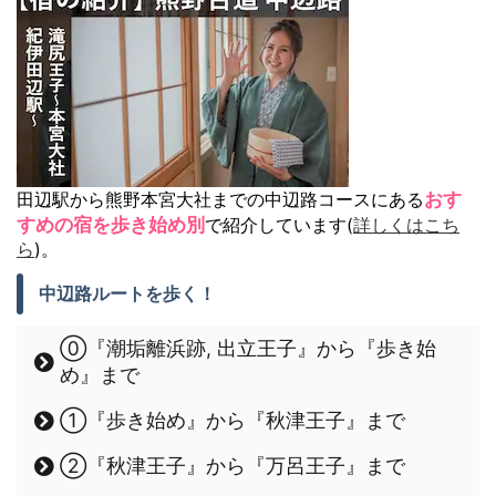
田辺駅から熊野本宮大社までの中辺路コースにある
おす
すめの宿を歩き始め別
で紹介しています(
詳しくはこち
ら
)。
中辺路ルートを歩く！
⓪『潮垢離浜跡, 出立王子』から『歩き始
め』まで
①『歩き始め』から『秋津王子』まで
②『秋津王子』から『万呂王子』まで