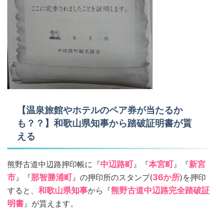
【温泉旅館やホテルのペア券が当たるか
も？？】和歌山県知事から踏破証明書が貰
える
熊野古道中辺路押印帳に『
中辺路町
』『
本宮町
』『
新宮
市
』『
那智勝浦町
』の押印所のスタンプ(
36か所
)を押印
すると、
和歌山県知事
から『
熊野古道中辺路完全踏破証
明書
』が貰えます。