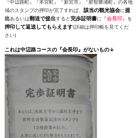
『中辺路町』『本宮町』『新宮市』『那智勝浦町』の各地
域のスタンプの押印が完了すれば、
該当の観光協会
に
提
出
あるいは
郵送で提出
すると
完歩証明書
に『
会長印
』を
押印して返送してもらえます
(詳細は押印帳を見てくだ
さい)
これは中辺路コースの『会長印』がないもの↓