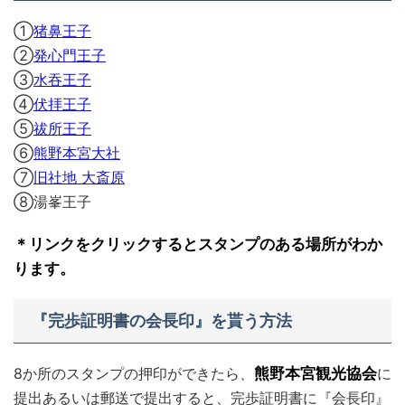
①
猪鼻王子
②
発心門王子
③
水吞王子
④
伏拝王子
⑤
祓所王子
⑥
熊野本宮大社
⑦
旧社地 大斎原
⑧湯峯王子
＊リンクをクリックするとスタンプのある場所がわか
ります。
『完歩証明書の会長印』を貰う方法
8か所のスタンプの押印ができたら、
熊野本宮観光協会
に
提出あるいは郵送で提出すると、完歩証明書に『会長印』