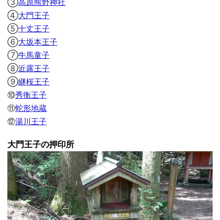
③
高原熊野神社
④
大門王子
⑤
十丈王子
⑥
大坂本王子
⑦
牛馬童子
⑧
近露王子
⑨
継桜王子
⑩
秀衡王子
⑪
蛇形地蔵
⑫
湯川王子
大門王子の押印所