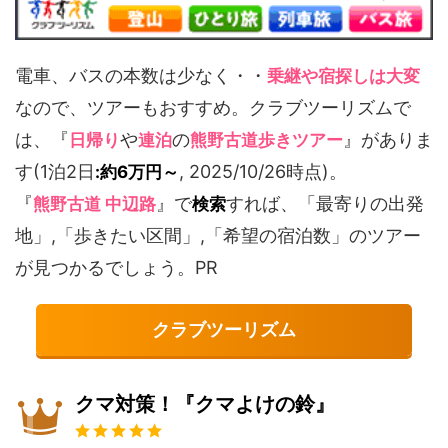
電車、バスの本数は少なく・・
乗継や宿探しは大変
なので、ツアーもおすすめ。クラブツーリズムで
は、『
や
の
』がありま
日帰り
連泊
熊野古道歩きツアー
す(1泊2日
, 2025/10/26時点)。
:約6万円～
『
』で
すれば、「最寄りの出発
熊野古道 中辺路
検索
地」,「歩きたい区間」,「希望の宿泊数」のツアー
が見つかるでしょう。PR
クラブツーリズム
クマ対策！『クマよけの鈴』