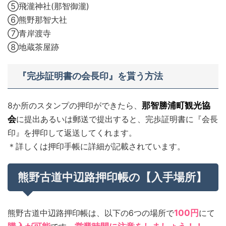
⑤飛瀧神社(那智御瀧)
⑥熊野那智大社
⑦青岸渡寺
⑧地蔵茶屋跡
『完歩証明書の会長印』を貰う方法
8か所のスタンプの押印ができたら、
那智勝浦町観光協
会
に提出あるいは郵送で提出すると、完歩証明書に『会長
印』を押印して返送してくれます。
＊詳しくは押印手帳に詳細が記載されています。
熊野古道中辺路押印帳の【入手場所】
熊野古道中辺路押印帳は、以下の6つの場所で
100円
にて