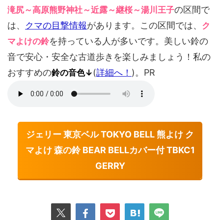
の区間で
滝尻～高原熊野神社～近露～継桜～湯川王子
は、
クマの目撃情報
があります。この区間では、
ク
を持っている人が多いです。美しい鈴の
マよけの鈴
音で安心・安全な古道歩きを楽しみましょう！私の
おすすめの
(
詳細へ！
)。PR
鈴の音色↓
ジェリー 東京ベル TOKYO BELL 熊よけ ク
マよけ 森の鈴 BEAR BELLカバー付 TBKC1
GERRY