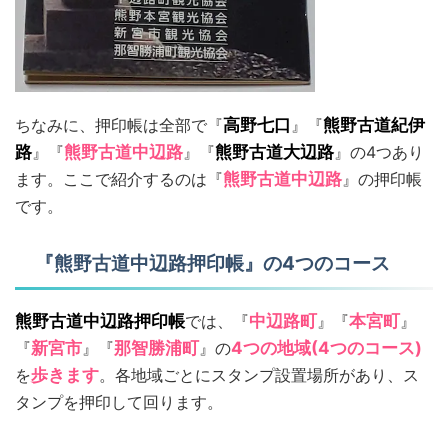
ちなみに、押印帳は全部で『
高野七口
』『
熊野古道紀伊
路
』『
熊野古道中辺路
』『
熊野古道大辺路
』の4つあり
ます。ここで紹介するのは『
熊野古道中辺路
』の押印帳
です。
『熊野古道中辺路押印帳』の4つのコース
熊野古道中辺路押印帳
では、『
中辺路町
』『
本宮町
』
『
新宮市
』『
那智勝浦町
』の
4つの地域(4つのコース)
を
歩きます
。各地域ごとにスタンプ設置場所があり、ス
タンプを押印して回ります。