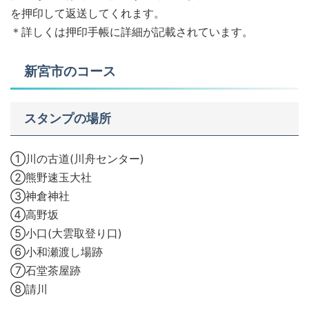
を押印して返送してくれます。
＊詳しくは押印手帳に詳細が記載されています。
新宮市のコース
スタンプの場所
①川の古道(川舟センター)
②熊野速玉大社
③神倉神社
④高野坂
⑤小口(大雲取登り口)
⑥小和瀬渡し場跡
⑦石堂茶屋跡
⑧請川