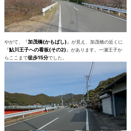
やがて、『
加茂橋(かもばし)
』が見え、加茂橋の近くに
『
鮎川王子への看板(その2)
』があります。一瀬王子か
らここまで
徒歩15分
でした。