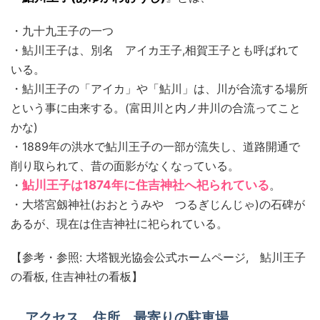
・九十九王子の一つ
・鮎川王子は、別名 アイカ王子,相賀王子とも呼ばれて
いる。
・鮎川王子の「アイカ」や「鮎川」は、川が合流する場所
という事に由来する。(富田川と内ノ井川の合流ってこと
かな)
・1889年の洪水で鮎川王子の一部が流失し、道路開通で
削り取られて、昔の面影がなくなっている。
・
鮎川王子は1874年に住吉神社へ祀られている
。
・大塔宮劔神社(おおとうみや つるぎじんじゃ)の石碑が
あるが、現在は住吉神社に祀られている。
【参考・参照: 大塔観光協会公式ホームページ, 鮎川王子
の看板, 住吉神社の看板】
アクセス、住所、最寄りの駐車場