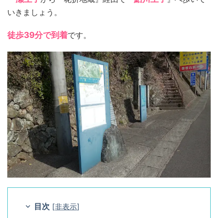
いきましょう。
徒歩39分で到着
です。
目次
[
非表示
]