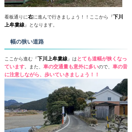
看板通りに
右
に進んで行きましょう！！ここから『
下川
上牟婁線
』となります。
幅の狭い道路
ここから進む『
下川上牟婁線
』は
とても道幅が狭くなっ
ています
。また、
車の交通量も意外に多い
ので、
車の音
に注意しながら、歩いていきましょう！！