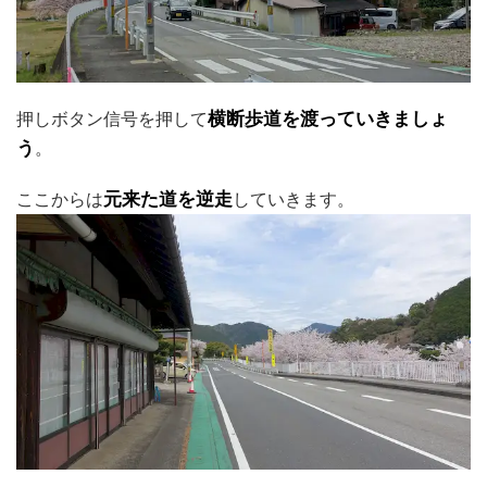
押しボタン信号を押して
横断歩道を渡っていきましょ
う
。
ここからは
元来た道を逆走
していきます。