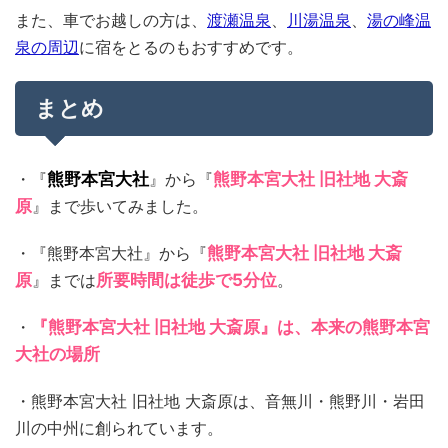
また、車でお越しの方は、
渡瀬温泉
、
川湯温泉
、
湯の峰温
泉の周辺
に宿をとるのもおすすめです。
まとめ
・『
熊野本宮大社
』から『
熊野本宮大社 旧社地 大斎
原
』まで歩いてみました。
・『熊野本宮大社』から『
熊野本宮大社 旧社地 大斎
原
』までは
所要時間は徒歩で5分位
。
・
『熊野本宮大社 旧社地 ⼤斎原』は、本来の熊野本宮
大社の場所
・熊野本宮大社 旧社地 大斎原は、音無川・熊野川・岩田
川の中州に創られています。