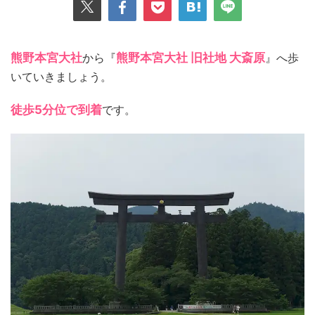
熊野本宮大社
から『
熊野本宮大社 旧社地 大斎原
』へ歩
いていきましょう。
徒歩5分位で到着
です。