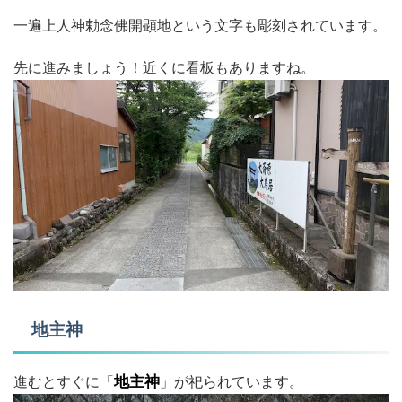
一遍上人神勅念佛開顕地という文字も彫刻されています。
先に進みましょう！近くに看板もありますね。
地主神
進むとすぐに「
地主神
」が祀られています。