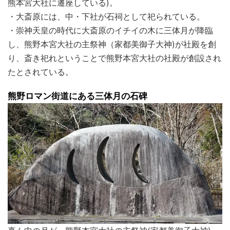
熊本宮大社に遷座している)。
・大斎原には、中・下社が石祠として祀られている。
・崇神天皇の時代に大斎原のイチイの木に三体月が降臨
し、熊野本宮大社の主祭神（家都美御⼦⼤神)が社殿を創
り、斎き祀れということで熊野本宮大社の社殿が創設され
たとされている。
熊野ロマン街道にある三体月の石碑