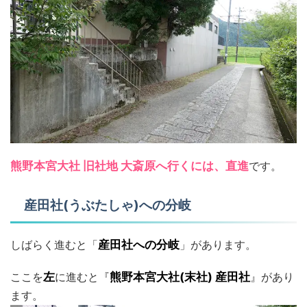
熊野本宮大社 旧社地 大斎原へ行くには、直進
です。
産田社(うぶたしゃ)への分岐
しばらく進むと「
産田社への分岐
」があります。
ここを
左
に進むと『
熊野本宮大社(末社) 産田社
』があり
ます。