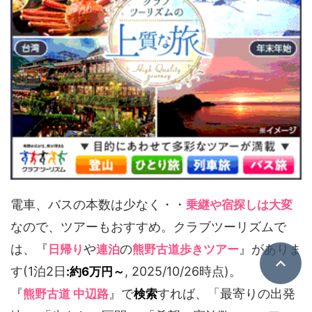
電車、バスの本数は少なく・・
乗継や宿探しは大変
なので、ツアーもおすすめ。クラブツーリズムで
は、『
や
の
』がありま
日帰り
連泊
熊野古道歩きツアー
す(1泊2日
, 2025/10/26時点)。
:約6万円～
『
』で
すれば、「最寄りの出発
熊野古道 中辺路
検索