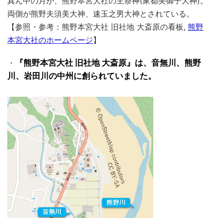
真ん中の月が、熊野本宮大社の主祭神(家都美御⼦⼤神)。
両側が熊野夫須美大神、速玉之男大神とされている。
【参照・参考：熊野本宮大社 旧社地 大斎原の看板,
熊野
本宮大社のホームページ
】
・
『熊野本宮大社 旧社地 ⼤斎原』は、音無川、熊野
川、岩田川の中州に創られていました。