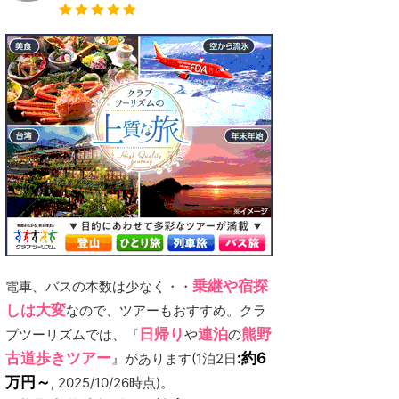
乗継や宿探
電車、バスの本数は少なく・・
しは大変
なので、ツアーもおすすめ。クラ
日帰り
連泊
熊野
ブツーリズムでは、『
や
の
古道歩きツアー
:約6
』があります(1泊2日
万円～
, 2025/10/26時点)。