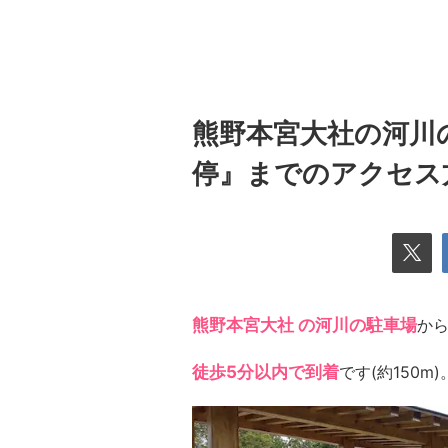
熊野本宮大社の河川
停』までのアクセス
熊野本宮大社 の河川の駐車場
か
徒歩5分以内で到着
です(約150m)