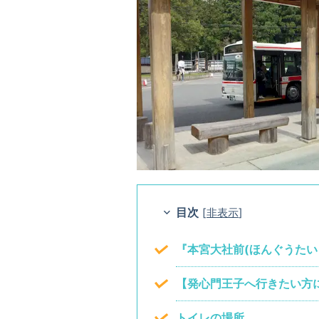
目次
[
非表示
]
『本宮大社前(ほんぐうたい
【発心門王子へ行きたい方
トイレの場所