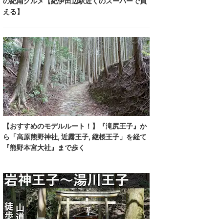
の紀南グルメ【紀伊田辺駅近くのスーパーで買
える】
【おすすめのモデルルート！】『滝尻王子』か
ら「高原熊野神社, 近露王子, 継桜王子」を経て
『熊野本宮大社』まで歩く