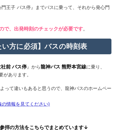
心門王子 バス停』までバスに乗って、それから発心門
なので、出発時刻のチェックが必要です
。
たい方に必須】バスの時刻表
社前 バス停
』から
龍神バス 熊野本宮線
に乗り、
要があります。
よって違いもあると思うので、龍神バスのホームペー
線の情報を見てください)
参拝の方法をこちらでまとめています↓