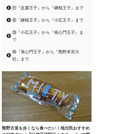
⑪『近露王子』から『継桜王子』まで
⑫『継桜王子』から『小広王子』まで
⑬『小広王子』から『発心門王子』ま
で
⑭『発心門王子』から『熊野本宮大
社』まで
熊野古道を歩くなら食べたい！地元民おすすめ