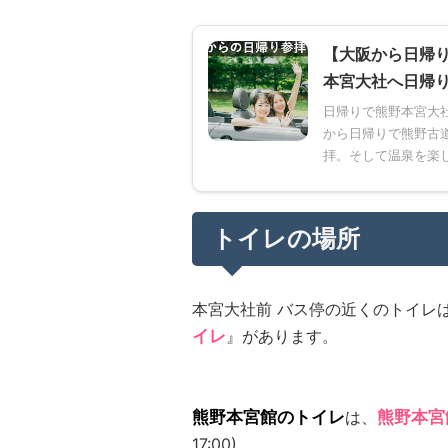
【大阪から日帰り
本宮大社へ日帰
日帰りで熊野本宮大
から日帰りで熊野古道
拝。そして温泉を楽し
トイレの場所
本宮大社前 バス停の近くのトイレ
イレ
』があります。
熊野本宮館のトイレ
は、
熊野本宮
17:00)。