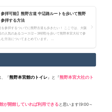
参拝可能】熊野古道 中辺路ルートを歩いて熊野
り参拝する方法
社を参拝するついでに熊野古道も歩きたい！ ここでは、大阪
の人気のあるコース(2～3時間)を歩いて熊野本宮大社で参
む方法についてまとめています。 ...
は、『
熊野本宮館のトイレ
』と『
熊野本宮大社のト
館が開館していれば利用できる
と思います(9:00～