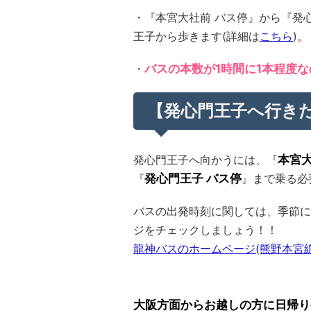
・『本宮大社前 バス停』から『発
王子から歩きます(詳細は
こちら
)。
・
バスの本数が1時間に1本程度
【発心門王子へ行き
発心門王子へ向かうには、『
本宮大
『
発心門王子 バス停
』まで乗る必
バスの出発時刻に関しては、季節に
ジをチェックしましょう！！
龍神バスのホームページ(熊野本宮
大阪方面からお越しの方に日帰り