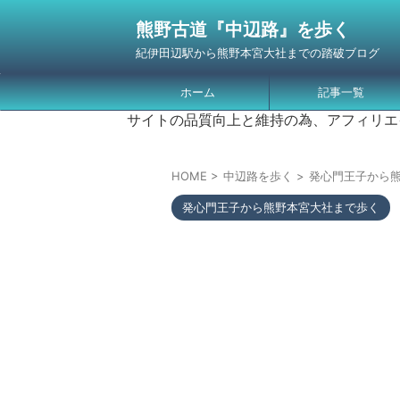
熊野古道『中辺路』を歩く
紀伊田辺駅から熊野本宮大社までの踏破ブログ
ホーム
記事一覧
サイトの品質向上と維持の為、アフィリエ
HOME
>
中辺路を歩く
>
発心門王子から
発心門王子から熊野本宮大社まで歩く