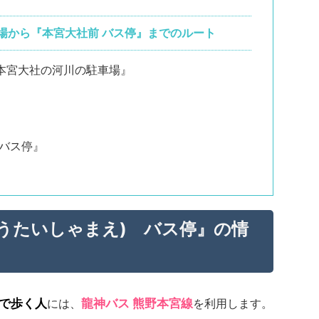
場から『本宮大社前 バス停』までのルート
本宮大社の河川の駐車場』
 バス停』
うたいしゃまえ) バス停』の情
で歩く人
には、
龍神バス 熊野本宮線
を利用します。