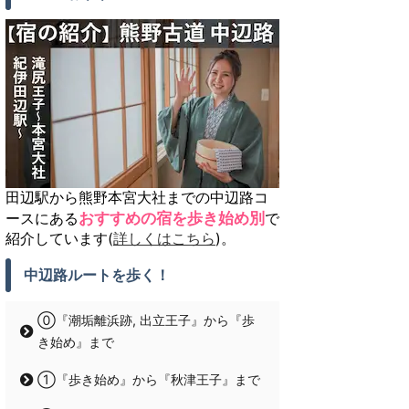
田辺駅から熊野本宮大社までの中辺路コ
ースにある
おすすめの宿を歩き始め別
で
紹介しています(
詳しくはこちら
)。
中辺路ルートを歩く！
⓪『潮垢離浜跡, 出立王子』から『歩
き始め』まで
①『歩き始め』から『秋津王子』まで