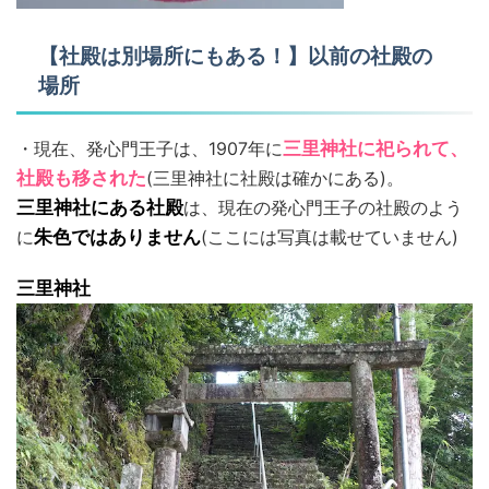
【社殿は別場所にもある！】以前の社殿の
場所
・現在、発心門王子は、1907年に
三里神社に祀られて、
社殿も移された
(三里神社に社殿は確かにある)。
三里神社にある社殿
は、現在の発心門王子の社殿のよう
に
朱色ではありません
(ここには写真は載せていません)
三里神社