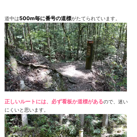
道中は
500m毎に番号の道標
がたてられています。
正しいルートには、必ず看板か道標がある
ので、迷い
にくいと思います。