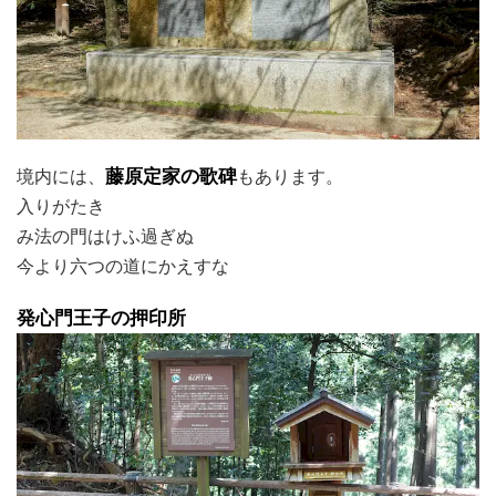
境内には、
藤原定家の歌碑
もあります。
入りがたき
み法の門はけふ過ぎぬ
今より六つの道にかえすな
発心門王子の押印所