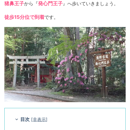
猪鼻王子
から『
発心門王子
』へ歩いていきましょう。
徒歩15分位で到着
です。
目次
[
非表示
]