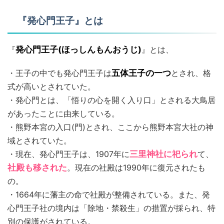
『発心門王子』とは
『
発心門王子(ほっしんもんおうじ)
』とは、
・王子の中でも発心門王子は
五体王子の一つ
とされ、格
式が高いとされていた。
・発心門とは、「悟りの心を開く入り口」とされる大鳥居
があったことに由来している。
・熊野本宮の入口(門)とされ、ここから熊野本宮大社の神
域とされていた。
・現在、発心門王子は、1907年に
三里神社に祀られ
て、
社殿も移された
。現在の社殿は1990年に復元されたも
の。
・1664年に藩主の命で社殿が整備されている。また、発
心門王子社の境内は「除地・禁殺生」の措置が採られ、特
別の保護がされている。