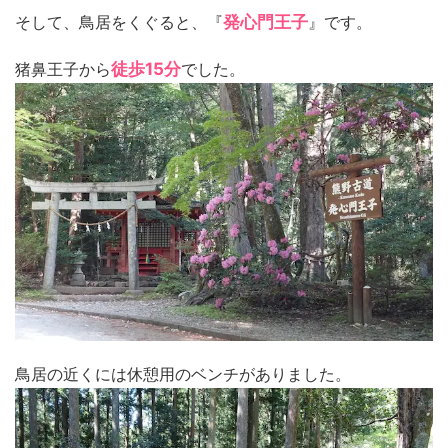
そして、鳥居をくぐると、『
発心門王子
』です。
猪鼻王子から
徒歩15分
でした。
鳥居の近くには休憩用のベンチがありました。