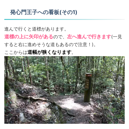
発心門王子への看板(その1)
進んで行くと道標があります。
道標の上に矢印がある
ので、
左へ進んで行きます
(一見
すると右に進めそうな道もあるので注意！)。
ここからは
道幅が狭くなります
。