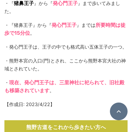
・『
猪鼻王子
』から『
発心門王子
』まで歩いてみまし
た。
・『猪鼻王子』から『
発心門王子
』までは
所要時間は徒
歩で15分位
。
・発心門王子は、王子の中でも格式高い五体王子の一つ。
・熊野本宮の入口(門)とされ、ここから熊野本宮大社の神
域とされていた。
・
現在、発心門王子は、三里神社に祀られて、旧社殿
も移築されています
。
【作成日: 2023/4/22】
熊野古道をこれから歩きたい方へ