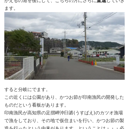
かえるの港を後にして、こちらの方にさらに
直進
していき
ます。
すると分岐にでます。
この近くには公園があり、かつお節が印南漁民の開発した
ものだという看板があります。
印南漁民が高知県の足摺岬沖臼碆(うすばえ)のカツオ漁場
で漁をしており、その地で仮住まいを行い、かつお節の製
造を行ったという由来があります。ということは・・・必