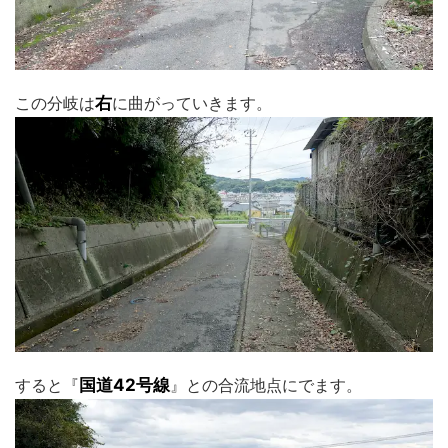
この分岐は
右
に曲がっていきます。
すると『
国道42号線
』との合流地点にでます。