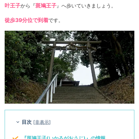
叶王子
から『
斑鳩王子
』へ歩いていきましょう。
徒歩39分位で到着
です。
目次
[
非表示
]
『斑鳩王子(いかるがおうじ)』の情報