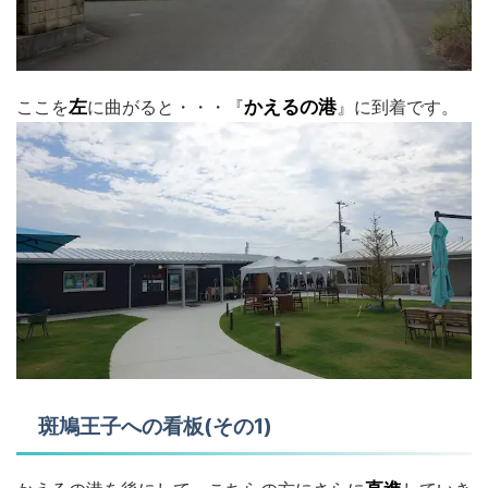
ここを
左
に曲がると・・・『
かえるの港
』に到着です。
斑鳩王子への看板(その1)